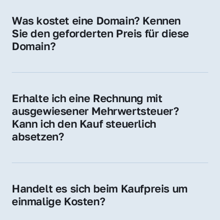
für Ihre Website, Weiterleitung, E-Mail-
Was kostet eine Domain? Kennen 
Adressen oder als digitale Investition.
Sie den geforderten Preis für diese 
Domain?
Der Preis variiert je nach Domain. Für diese 
Domain liegt ein konkreter Kaufpreis vor – 
kontaktieren Sie uns gerne für ein 
Erhalte ich eine Rechnung mit 
unverbindliches Angebot.
ausgewiesener Mehrwertsteuer? 
Kann ich den Kauf steuerlich 
absetzen?
Ja, Sie erhalten eine Rechnung mit MwSt. 
Für Unternehmen ist der Kauf in der Regel 
steuerlich absetzbar.
Handelt es sich beim Kaufpreis um 
einmalige Kosten?
Ja. Der Kaufpreis ist einmalig. Nur beim 