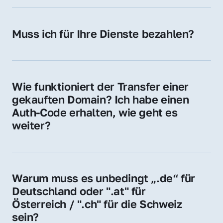
späteren Betrieb der Domain (z. B. beim 
Hosting-Anbieter) fallen geringe laufende 
Muss ich für Ihre Dienste bezahlen?
Gebühren an. Diese bewegen sich für .de 
Nein, bei uns zahlen Sie nur den Kaufpreis 
Domains bei ca. 5€ / Jahr
der Domain – ohne zusätzliche Vermittlungs- 
oder Servicegebühren.
Wie funktioniert der Transfer einer 
gekauften Domain? Ich habe einen 
Auth-Code erhalten, wie geht es 
weiter?
Mit dem Auth-Code beauftragen Sie Ihren 
Provider, die Domain zu übernehmen. Gerne 
begleiten wir Sie bei diesem einfachen und 
Warum muss es unbedingt „.de“ für 
schnellen Prozess.
Deutschland oder ".at" für 
Österreich / ".ch" für die Schweiz 
sein?