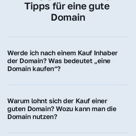
Tipps für eine gute 
Domain
Werde ich nach einem Kauf Inhaber 
der Domain? Was bedeutet „eine 
Domain kaufen“?
Ja, Sie werden der offizielle Domain-Inhaber. 
Sie erhalten alle Rechte zur Nutzung, 
Verwaltung oder Weiterveräußerung der 
Warum lohnt sich der Kauf einer 
Domain.
guten Domain? Wozu kann man die 
Domain nutzen?
Eine starke Domain steigert Sichtbarkeit, 
Vertrauen und Markenwert. Nutzen Sie sie 