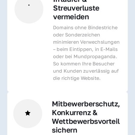
Streuverluste 
vermeiden
Domains ohne Bindestriche 
oder Sonderzeichen 
minimieren Verwechslungen 
– beim Eintippen, in E-Mails 
oder bei Mundpropaganda. 
So kommen Ihre Besucher 
und Kunden zuverlässig auf 
die richtige Website.
Mitbewerberschutz, 
Konkurrenz & 
Wettbewerbsvorteil 
sichern 